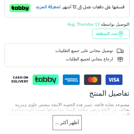
التوصيل بواسطه
13 Aug, Thursday
حدد المنطقة
توصيل مجاني على جميع الطلبيات
ارجاع مجاني لجميع الطلبات
CASH ON
DELIVERY
تفاصيل المنتج
مصنوعة بعناية فائقة، تتميز هذه الحقيبة الأنيقة بمقبض علوي ومزينة
بعناقيد من اللؤلؤ وزهور مطلية بالمينا، مما يمنحها لمسة أنثوية ساحرة.
المقبض السلسلي القابل للفصل يتيح لكِ حملها كحقيبة كروس أو حقيبة
كتف، أو ببساطة حملها بالمقبض العلوي.
أظهر
أكثر
...
More
DU-0007503940006484_Black
Information