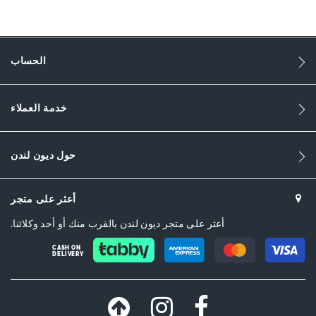
750
750
الحساب
DU-0007503940006736_Ecru
جلد
خدمة العملاء
النساء
Black
حول ديون لندن
Leather
أعثر على متجر
Dune London
أعثر على متجر ديون لندن بالقرب منك أو أحد وكلائنا.
Black
CASH ON
DELIVERY