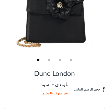
Skip
to
Dune London
the
beginning
of
بلوندي - أسود
the
حجم الرسم البياني
images
غير متوفر بالمخزن
gallery