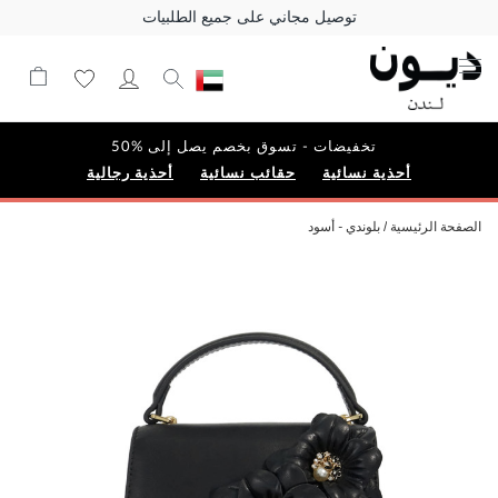
توصيل مجاني على جميع الطلبيات
تخفيضات - تسوق بخصم يصل إلى %50
أحذية نسائية
حقائب نسائية
أحذية رجالية
الصفحة الرئيسية
بلوندي - أسود
Skip
to
the
end
of
the
images
gallery