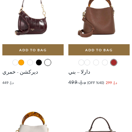
ADD TO BAG
ADD TO BAG
دارلا – بني
ديركشن - خمري
د.إ. 499
د.إ. 299
(40% OFF)
د.إ. 449