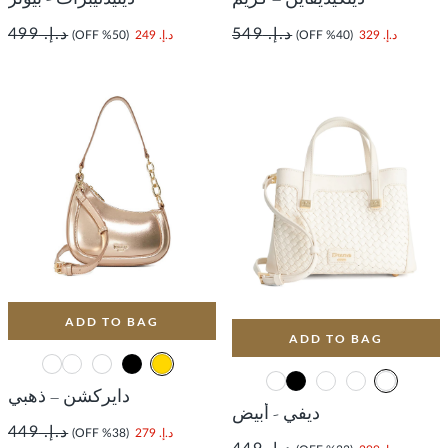
د.إ. 549
د.إ. 499
د.إ. 329
(40% OFF)
د.إ. 249
(50% OFF)
ADD TO BAG
ADD TO BAG
دايركشن – ذهبي
ديفي - أبيض
د.إ. 449
د.إ. 279
(38% OFF)