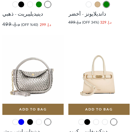
دانديلايونز - أخضر
دينيديليبريت - ذهبي
د.إ. 329
(34% OFF)
د.إ. 499
د.إ. 499
د.إ. 299
(40% OFF)
ADD TO BAG
ADD TO BAG
دينكيديفاين – كريم
دينيدليبرات - بيوتر