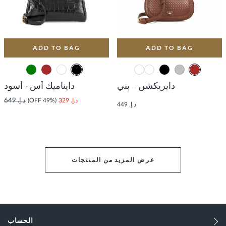
ADD TO BAG
ADD TO BAG
دايريكشن – بني
دايناميك أس - أسود
د.إ. 329
(49% OFF)
د.إ. 649
د.إ. 449
عرض المزيد من المنتجات
الحساب