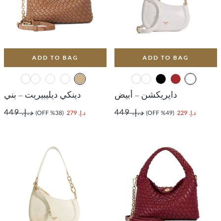
ADD TO BAG
ADD TO BAG
دايريكشن – أبيض
دينكي ديليبيريت – بني
د.إ. 449
د.إ. 449
د.إ. 229
(49% OFF)
د.إ. 279
(38% OFF)