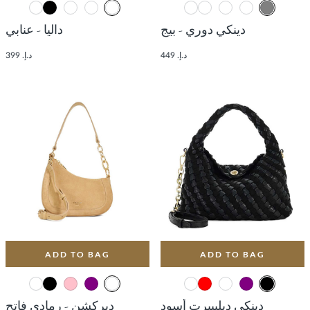
دينكي دوري - بيج
داليا - عنابي
د.إ. 449
د.إ. 399
ADD TO BAG
ADD TO BAG
دينكي ديليبيرت أسود
ديركشن - رمادي فاتح