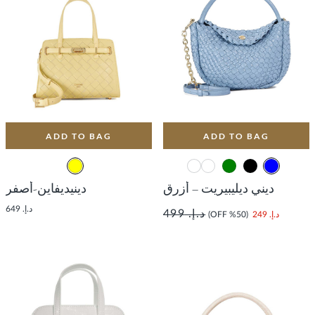
ADD TO BAG
ADD TO BAG
ديني ديليبيريت – أزرق
دينيديفاين-أصفر
د.إ. 649
د.إ. 499
د.إ. 249
(50% OFF)