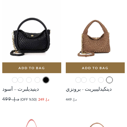
ADD TO BAG
ADD TO BAG
دينكيدليبيريت - برونزي
دينيديلبرت – أسود
د.إ. 499
د.إ. 449
د.إ. 249
(50% OFF)