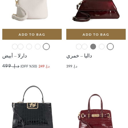
ADD TO BAG
ADD TO BAG
داليا – خمري
دارلا – أبيض
د.إ. 499
د.إ. 399
د.إ. 249
(50% OFF)