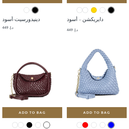
دايريكشن – أسود
دينيدورسيت-أسود
د.إ. 449
د.إ. 449
ADD TO BAG
ADD TO BAG