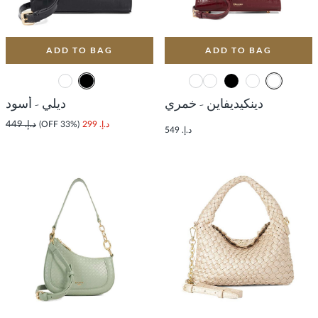
ADD TO BAG
ADD TO BAG
دينكيديفاين - خمري
ديلي - أسود
د.إ. 299
(33% OFF)
د.إ. 449
د.إ. 549