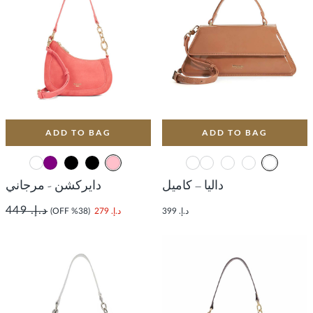
ADD TO BAG
ADD TO BAG
داليا – كاميل
دايركشن - مرجاني
د.إ. 449
د.إ. 399
د.إ. 279
(38% OFF)