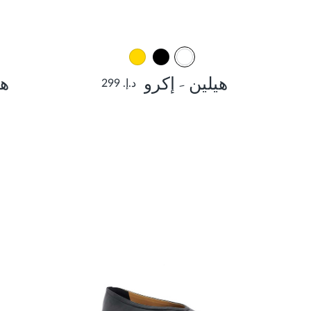
هيلين - إكرو
ها
د.إ. 299