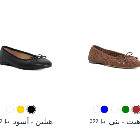
يت - بني
هيلين - أسود
د.إ. 399
د.إ. 299