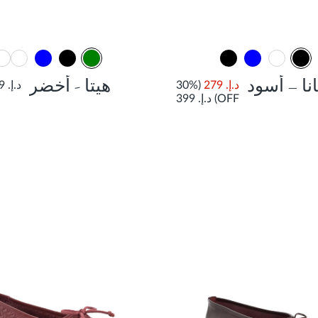
نا – أسود
هيتا - أخضر
د.إ. 279
(30%
د.إ. 349
OFF)
د.إ. 399