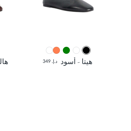
هيتا - أسود
هال
د.إ. 349