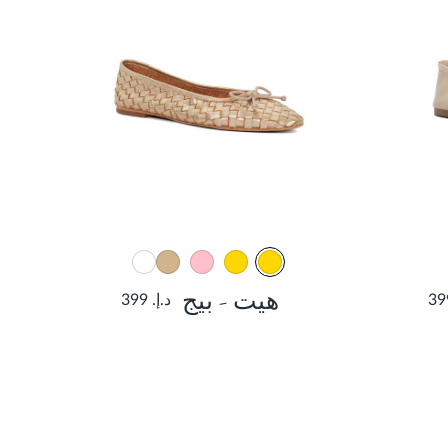
هيت - بيج
د.إ. 399