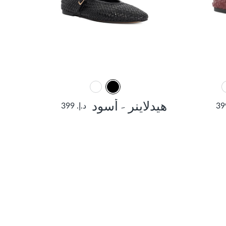
هيدلاينر - أسود
د.إ. 399