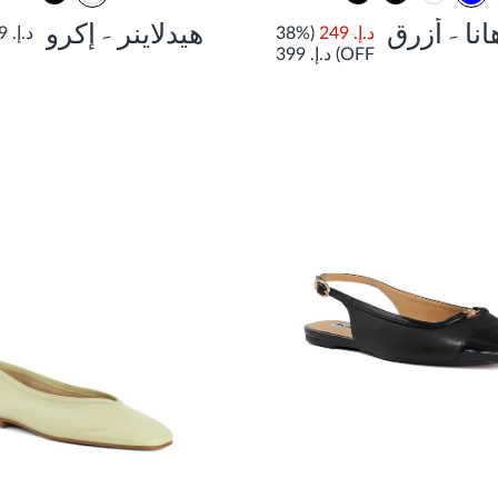
انا - أزرق
هيدلاينر - إكرو
د.إ. 249
(38%
د.إ. 399
OFF)
د.إ. 399