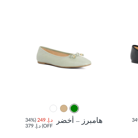
هامبرز – أخضر
د.إ. 249
(34%
OFF)
د.إ. 379