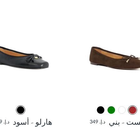
ست - بني
هارلو - أسود
د.إ. 349
د.إ. 349