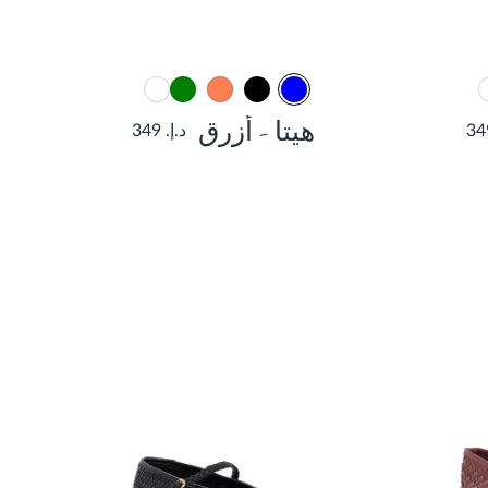
هيتا - أزرق
د.إ. 349