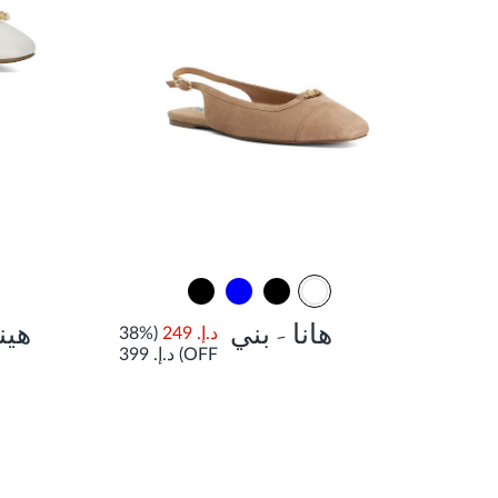
هانا - بني
هين
د.إ. 249
(38%
OFF)
د.إ. 399