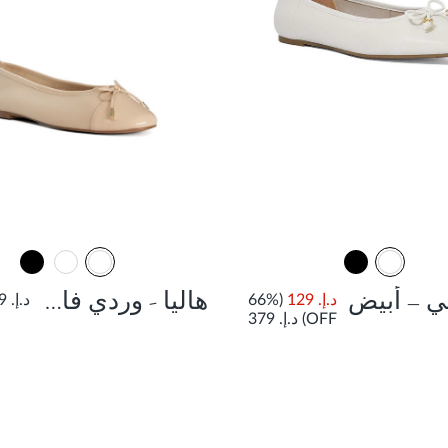
ي – أبيض
هاليا - وردي فاتح
د.إ. 129
(66%
د.إ. 399
OFF)
د.إ. 379