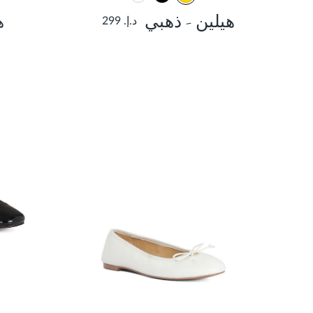
هيلين - ذهبي
ه
د.إ. 299