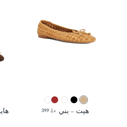
هيت – بني
هاي
د.إ. 399