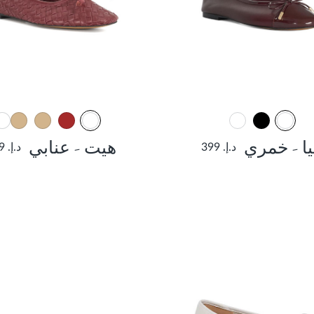
يا - خمري
هيت - عنابي
د.إ. 399
د.إ. 399