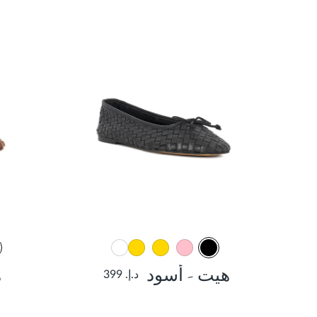
هيت - أسود
ه
د.إ. 399
129 AED