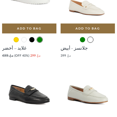
ADD TO BAG
ADD TO BAG
جلانسز - أبيض
غلايد – أخضر
د.إ. 399
د.إ. 299
(40% OFF)
د.إ. 499