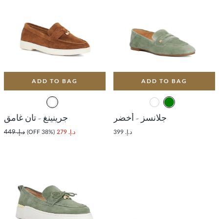
ADD TO BAG
ADD TO BAG
جلانسز - أخضر
جرينينغ - تان غامق
د.إ. 399
د.إ. 279
(38% OFF)
د.إ. 449