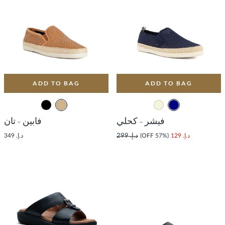
ADD TO BAG
ADD TO BAG
فيشر - كحلي
فابين - تان
د.إ. 129
(57% OFF)
د.إ. 299
د.إ. 349