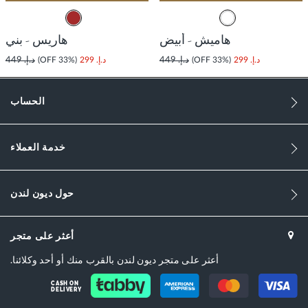
هاميش - أبيض
هاريس - بني
د.إ. 299
(33% OFF)
د.إ. 449
د.إ. 299
(33% OFF)
د.إ. 449
الحساب
خدمة العملاء
حول ديون لندن
أعثر على متجر
أعثر على متجر ديون لندن بالقرب منك أو أحد وكلائنا.
CASH ON
DELIVERY