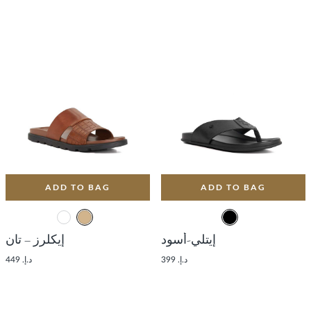
ADD TO BAG
ADD TO BAG
إيتلي-أسود
إيكلرز – تان
د.إ. 399
د.إ. 449