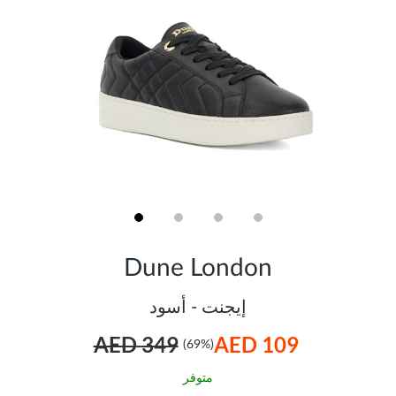
Skip
to
Dune London
the
beginning
of
إيجنت - أسود
the
images
349 AED
109 AED
gallery
(69%)
متوفر