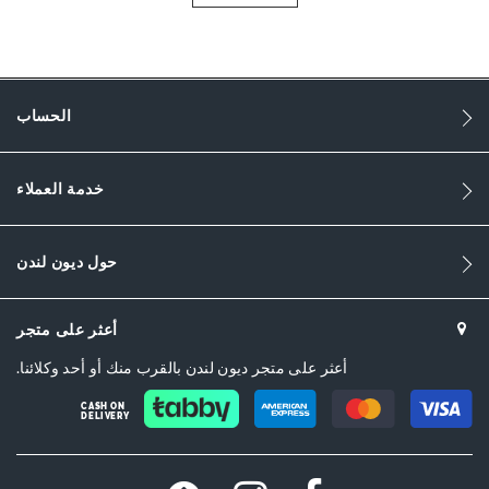
Information
1165
1165
النساء
الحساب
Leather
خدمة العملاء
Flat Heel
Round Toe
حول ديون لندن
Black
Black
أعثر على متجر
sizechart.jpg
أعثر على متجر ديون لندن بالقرب منك أو أحد وكلائنا.
EGENT-2026500620046516-GOLD
CASH ON
DELIVERY
Dune London
Rubber