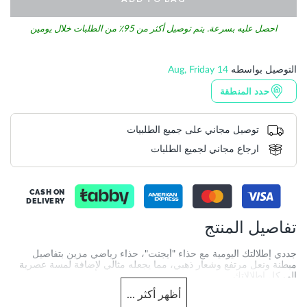
احصل عليه بسرعة. يتم توصيل أكثر من 95٪ من الطلبات خلال يومين
التوصيل بواسطه
14 Aug, Friday
حدد المنطقة
توصيل مجاني على جميع الطلبيات
ارجاع مجاني لجميع الطلبات
CASH ON
DELIVERY
تفاصيل المنتج
جددي إطلالتك اليومية مع حذاء "أيجنت"، حذاء رياضي مزين بتفاصيل
مبطنة ونعل مرتفع وشعار ذهبي، مما يجعله مثالي لإضافة لمسة عصرية
إلى كل إطلالاتك.
أظهر
أكثر
...
More
EGENT-2026500620046484-BLACK