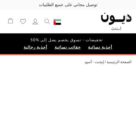
توصيل مجاني على جميع الطلبيات
تخفيضات - تسوق بخصم يصل إلى %50
أحذية نسائية
حقائب نسائية
أحذية رجالية
الصفحة الرئيسية
إيجنت - أسود
Skip
to
the
end
of
the
images
gallery