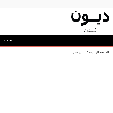
تخفيضات
الحملات
الصفحة الرئيسية
إيلياس-بني
أيقونة ديون: ديليبيريت
الحقائب و