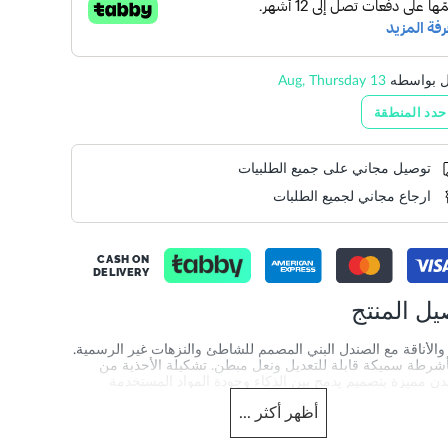
ل بواسطه
13 Aug, Thursday
حدد المنطقة
توصيل مجاني على جميع الطلبيات
ارجاع مجاني لجميع الطلبات
CASH ON
DELIVERY
يل المنتج
والأناقة مع الصندل البني المصمم للشاطئ والنزهات غير الرسمية.
أشرطة سميكة قابلة للتعديل ونعل مبطن. تشكيلة الأحذية من
دن مميزة بتصميم يدمج بين الذكاء وجودة المواد المستخدمة
أظهر
أكثر
...
merchandising_score_bh
1954
Info