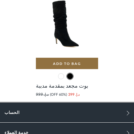
ADD TO BAG
بوت مجعد بمقدمة مدببة
د.إ. 399
(60% OFF)
د.إ. 999
الحساب
خدمة العملاء