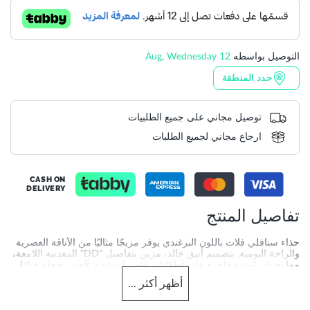
التوصيل بواسطه
12 Aug, Wednesday
حدد المنطقة
توصيل مجاني على جميع الطلبيات
ارجاع مجاني لجميع الطلبات
CASH ON
DELIVERY
تفاصيل المنتج
حذاء سنافلي فلات باللون البرغندي يوفر مزيجًا مثاليًا من الأناقة العصرية
والراحة اليومية. بتصميم أنيق خالد، مزين بتفاصيل "DD" المعدنية اللامعة،
مما يضفي لمسة فاخرة على إطلالتكِ. اللون البرغندي الغني يجعله خيارًا
أنيقًا ومتعدد الاستخدامات لموسم رمضان وما بعده.
أظهر
أكثر
...
More
DU-0086508730003273_Burgundy
Information