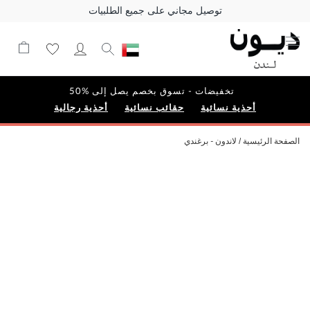
توصيل مجاني على جميع الطلبيات
تخفيضات - تسوق بخصم يصل إلى %50
أحذية نسائية
حقائب نسائية
أحذية رجالية
الصفحة الرئيسية
لاندون - برغندي
Skip
to
the
end
of
the
images
gallery