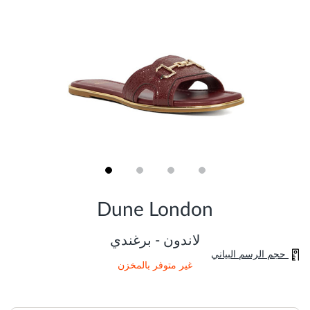
Skip
to
Dune London
the
beginning
of
لاندون - برغندي
the
حجم الرسم البياني
images
غير متوفر بالمخزن
gallery