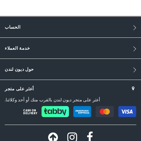
1836
1836
الحساب
النساء
Synthetic Reptile
خدمة العملاء
Sandal Toe
Burgundy
حول ديون لندن
Burgundy
أعثر على متجر
DU-0086508730003922_Burgundy,DU-
0086508730003046_Black,DU-0086508730003919_Ecru,DU-
أعثر على متجر ديون لندن بالقرب منك أو أحد وكلائنا.
0086508730003802_Black
CASH ON
DELIVERY
جلد حيوانات صناعي
Dune London
Synthetic