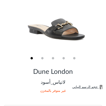
Skip
to
Dune London
the
beginning
of
لاتياس_أسود
the
حجم الرسم البياني
images
غير متوفر بالمخزن
gallery