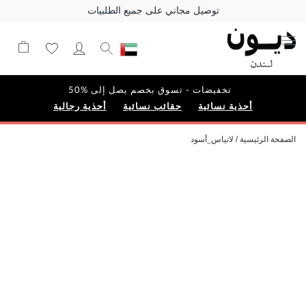
توصيل مجاني على جميع الطلبيات
تخفيضات - تسوق بخصم يصل إلى %50
أحذية نسائية
حقائب نسائية
أحذية رجالية
الصفحة الرئيسية
لاتياس_أسود
Skip
to
the
end
of
the
images
gallery