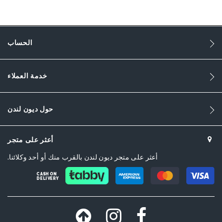
1764
1764
النساء
الحساب
Leather
خدمة العملاء
Sandal Toe
Black
حول ديون لندن
Black
DU-0079500620092487_White,DU-
أعثر على متجر
0079500620092509_Brown,DU-0079500620092511_Tan,DU-
0079500620092493_Taupe,DU-0079500620092516_Gold
أعثر على متجر ديون لندن بالقرب منك أو أحد وكلائنا.
جلد
CASH ON
DELIVERY
Dune London
Slip On