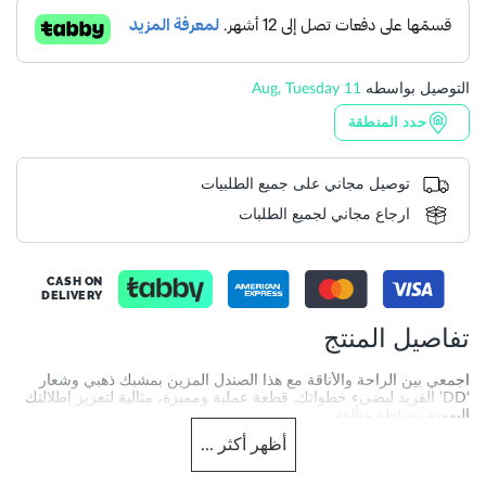
التوصيل بواسطه
11 Aug, Tuesday
حدد المنطقة
توصيل مجاني على جميع الطلبيات
ارجاع مجاني لجميع الطلبات
CASH ON
DELIVERY
تفاصيل المنتج
اجمعي بين الراحة والأناقة مع هذا الصندل المزين بمشبك ذهبي وشعار
‘DD’ الفريد ليضيء خطواتك. قطعة عملية ومميزة، مثالية لتعزيز إطلالتك
اليومية ببساطة متألقة.
أظهر
أكثر
...
More
DU-0079500620092484_Black
Information