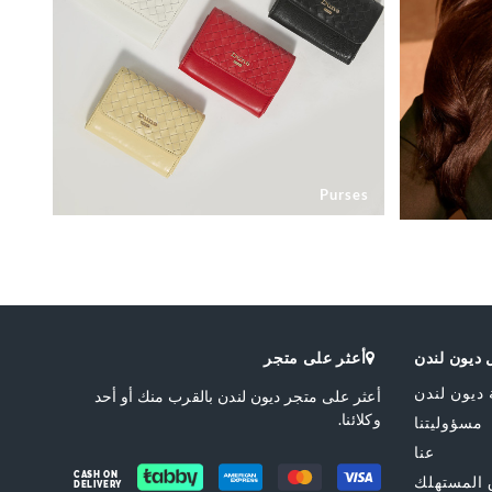
Purses
ديون لندن
أعثر على متجر
 ديون لندن
أعثر على متجر ديون لندن بالقرب منك أو أحد
وكلائنا.
مسؤوليتنا
عنا
CASH ON
المستهلك
DELIVERY