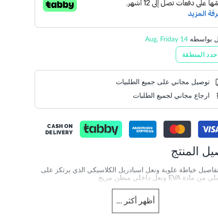
ل بواسطه
14 Aug, Friday
حدد المنطقة
توصيل مجاني على جميع الطلبيات
ارجاع مجاني لجميع الطلبات
CASH ON
DELIVERY
يل المنتج
تفاصيل خياطة علوية ونعل اسبادريل الكلاسيكي الذي يرتكز على
دة EVA ونعل داخلي مبطن مريح
الجنس
رجال
Info
أظهر
أكثر
...
DU-0274510790003177_