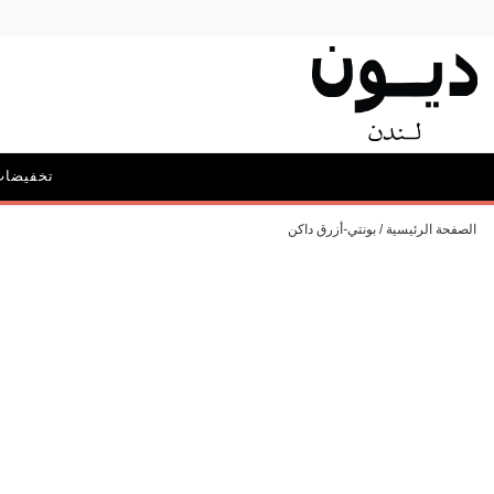
تخفيضات
الحملات
الصفحة الرئيسية
بونتي-أزرق داكن
أيقونة ديون: ديليبيريت
الحقائب و