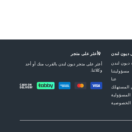
 العلوية
شكل الكعب
Flat Heel
Nubuck
لقدم
لون المنتج
Navy
Round Toe
Also Available
Navy
DU-
0274510790003585_Brown
ة
العلامة التجارية
Dune London
Nubuck
الإغلاق
Slip On
Synthetic
ديون لندن
أعثر على متجر
 ديون لندن
أعثر على متجر ديون لندن بالقرب منك أو أحد
وكلائنا.
مسؤوليتنا
عنا
CASH ON
المستهلك
DELIVERY
 المسؤولية
الخصوصية