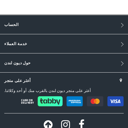
More
0478506660001300-Grey
Information
رجال
الحساب
Flat Heel
خدمة العملاء
Round Toe
Grey
حول ديون لندن
Grey
sizechart.jpg
أعثر على متجر
DU-478506660001167-NAVY,DU-
أعثر على متجر ديون لندن بالقرب منك أو أحد وكلائنا.
478506660001300-GREY,DU-0478506660001844-
GREY,0478506660001167-Navy Blue
CASH ON
DELIVERY
اصطناعي
Dune London