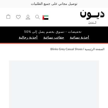
توصيل مجاني على جميع الطلبيات
تخفيضات - تسوق بخصم يصل إلى %50
أحذية نسائية
حقائب نسائية
أحذية رجالية
الصفحة الرئيسية
Blinks Grey Casual Shoes
Skip
to
the
end
of
the
images
gallery