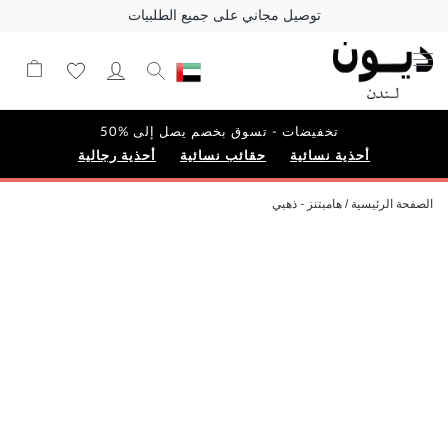
توصيل مجاني على جميع الطلبيات
تخفيضات - تسوق بخصم يصل إلى %50
أحذية نسائية
حقائب نسائية
أحذية رجالية
الصفحة الرئيسية
هامبتنز - ذهبي
Skip
to
the
end
of
the
images
gallery