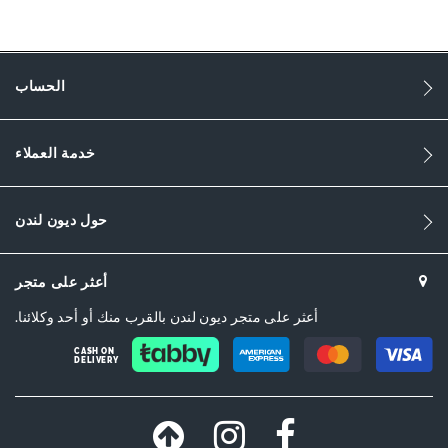
النساء
Synthetic
Flat Heel
الحساب
Square Toe
خدمة العملاء
Gold
Gold
حول ديون لندن
DU-0075508750002919_Ecru
اصطناعي
أعثر على متجر
Dune London
أعثر على متجر ديون لندن بالقرب منك أو أحد وكلائنا.
Rubber
CASH ON
DELIVERY
Buckle