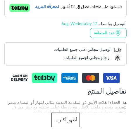
التوصيل بواسطه
12 Aug, Wednesday
حدد المنطقة
توصيل مجاني على جميع الطلبيات
ارجاع مجاني لجميع الطلبات
CASH ON
DELIVERY
تفاصيل المنتج
هذا الحذاء الفلات الأنيق ذو المقدمة المدببة مثالي للنهار أو المساء. يتميز
بتصميم منسوج ملفت للأنظار مع بأربطة غيلي. نسقيه مع جينز ممزق،
وتيشيرت رمادي، وبليزر أنيق للحصول على إطلالة خالدة.
أظهر
أكثر
...
More
DU-0075508750002393_Gold
Information