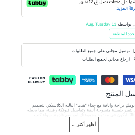
ل بواسطه
11 Aug, Tuesday
حدد المنطقة
توصيل مجاني على جميع الطلبيات
ارجاع مجاني لجميع الطلبات
CASH ON
DELIVERY
يل المنتج
مكِ براحة وأناقة مع حذاء "هيت" الباليه الكلاسيكي بتصميم
يتميز بلمسة منسوجة أنيقة وتفاصيل فيونكة رقيقة، مما يجعله
مثاليًا ليكون في مقدمة مجموعتكِ لمواسم قادمة. سواء كنتِ
 مع إطلالات كاجوال أو أزياء رسمية، سيضفي "هيت" لمسة أنثوية
أظهر
أكثر
...
لى إطلالتك.
merchandising_score_bh
957