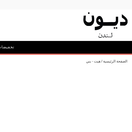
تخفيضات
الحملات
الصفحة الرئيسية
هيت - بني
أيقونة ديون: ديليبيريت
الحقائب و