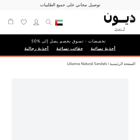
توصيل مجاني على جميع الطلبيات
تخفيضات - تسوق بخصم يصل إلى %50
أحذية نسائية
حقائب نسائية
أحذية رجالية
الصفحة الرئيسية
Lilianna Natural Sandals
Skip
to
the
end
of
the
images
gallery