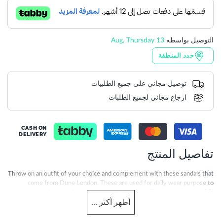
التوصيل بواسطه
13 Aug, Thursday
حدد المنطقة
توصيل مجاني على جميع الطلبيات
ارجاع مجاني لجميع الطلبات
CASH ON
DELIVERY
تفاصيل المنتج
Throw on an outfit of your choice and complement with these sandals that
come from Dune London. These are used for daily wear purpose to
provide a comfortable feel to be worn all day long. These designer sandals
أظهر
أكثر
...
are a great option to keep your feet moisture-free and cool during hot and
humid summers. These sandals add glamour to your overall appearance.
Designed for those who prefer the right coalesce of style and comfort,