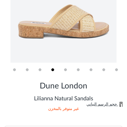
Skip
to
Dune London
the
beginning
of
Lilianna Natural Sandals
the
حجم الرسم البياني
images
غير متوفر بالمخزن
gallery