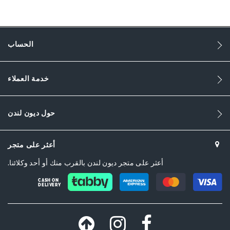
these sandals are a must-have for the young and trend conscious.
More
0079504510021142-BEIGE
Information
الحساب
النساء
Synthetic
خدمة العملاء
Flat Heel
Sandal Toe
حول ديون لندن
Natural
أعثر على متجر
Beige
أعثر على متجر ديون لندن بالقرب منك أو أحد وكلائنا.
sizechart.jpg
CASH ON
DELIVERY
0079504510021626-BLUE-MEL
اصطناعي
Dune London