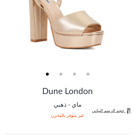
Skip
to
Dune London
the
beginning
of
ماي - ذهبي
the
حجم الرسم البياني
images
غير متوفر بالمخزن
gallery