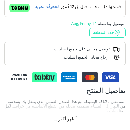
التوصيل بواسطه
14 Aug, Friday
حدد المنطقة
توصيل مجاني على جميع الطلبيات
ارجاع مجاني لجميع الطلبات
CASH ON
DELIVERY
تفاصيل المنتج
استمتعي بالأناقة البسيطة مع هذا الصندل العملي الذي يتنقل بك بسلاسة
من النهار إلى المساء. تصميمه يجعله من القطع الأساسية في خزانتك لكل
المناسبات.\
أظهر
أكثر
...
More
DU-0087503940028516_Gold
Information