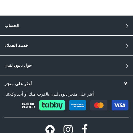
521
521
النساء
الحساب
Leather
خدمة العملاء
Platform Heel
Sandal Toe
حول ديون لندن
Gold
Gold
أعثر على متجر
0087503940028531-BURGUNDY,DU-
أعثر على متجر ديون لندن بالقرب منك أو أحد وكلائنا.
0087503940028892_Maroon,0087503940028579-CAMEL,DU-
0087503940028515_Silver,0087503940028039-BLACK
CASH ON
DELIVERY
جلد
Dune London