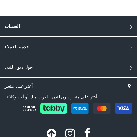
747
النساء
الحساب
Synthetic
Flat Heel
خدمة العملاء
Sandal Toe
Gold
حول ديون لندن
Gold
DU-0086503940002603_Mink,DU-
أعثر على متجر
0086503940002868_Black
أعثر على متجر ديون لندن بالقرب منك أو أحد وكلائنا.
اصطناعي
CASH ON
DELIVERY
Dune London
Synthetic