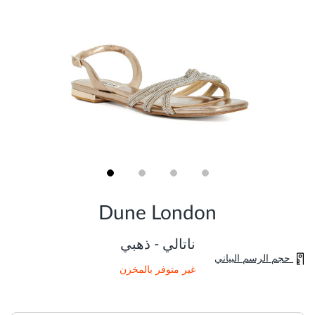
Skip
to
Dune London
the
beginning
of
ناتالي - ذهبي
the
حجم الرسم البياني
images
غير متوفر بالمخزن
gallery