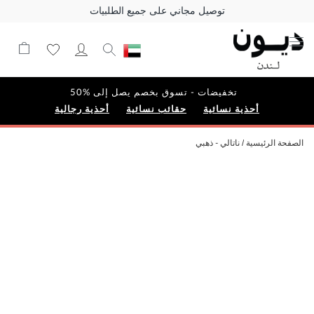
توصيل مجاني على جميع الطلبيات
تخفيضات - تسوق بخصم يصل إلى %50
أحذية نسائية
حقائب نسائية
أحذية رجالية
الصفحة الرئيسية
ناتالي - ذهبي
Skip
to
the
end
of
the
images
gallery